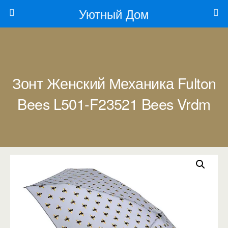
Уютный Дом
Зонт Женский Механика Fulton
Bees L501-F23521 Bees Vrdm