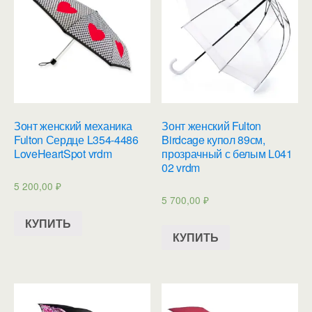
Зонт женский механика
Зонт женский Fulton
Fulton Сердце L354-4486
Birdcage купол 89см,
LoveHeartSpot vrdm
прозрачный с белым L041
02 vrdm
5 200,00
₽
5 700,00
₽
КУПИТЬ
КУПИТЬ