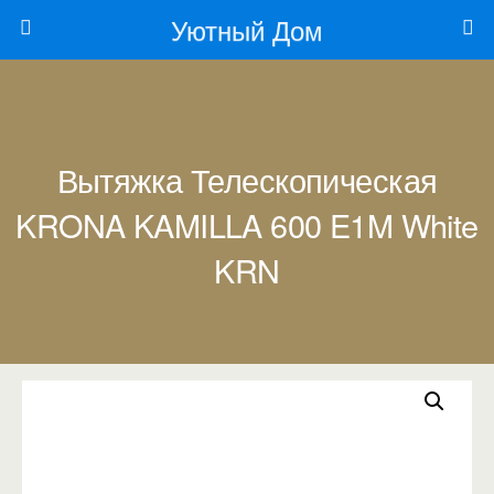
Уютный Дом
Вытяжка Телескопическая
KRONA KAMILLA 600 E1M White
KRN