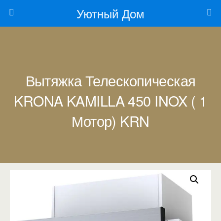
Уютный Дом
Вытяжка Телескопическая
KRONA KAMILLA 450 INOX ( 1
Мотор) KRN