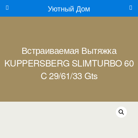
Уютный Дом
Встраиваемая Вытяжка
KUPPERSBERG SLIMTURBO 60
C 29/61/33 Gts