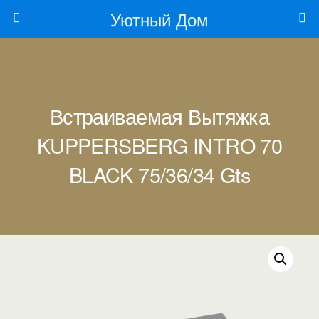
Уютный Дом
Встраиваемая Вытяжка
KUPPERSBERG INTRO 70
BLACK 75/36/34 Gts