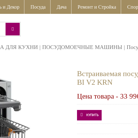
ь и Декор
Посуда
Дача
Ремонт и Стройка
Спор
А ДЛЯ КУХНИ
|
ПОСУДОМОЕЧНЫЕ МАШИНЫ
|
Пос
Встраиваемая по
BI V2 KRN
Цена товара -
33 99
КУПИТЬ