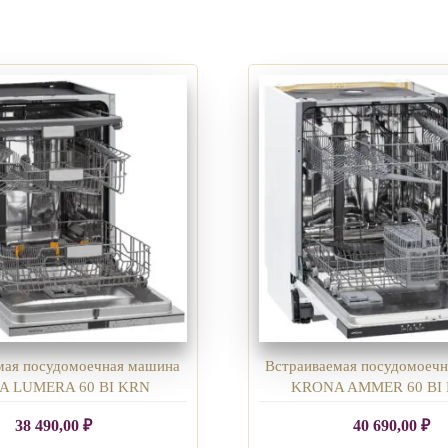
мая посудомоечная машина
Встраиваемая посудомоеч
A LUMERA 60 BI KRN
KRONA AMMER 60 BI
38 490,00
₽
40 690,00
₽