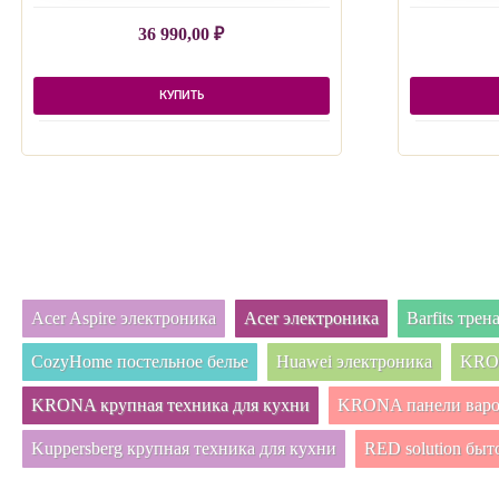
36 990,00
₽
КУПИТЬ
Acer Aspire электроника
Acer электроника
Barfits тре
CozyHome постельное белье
Huawei электроника
KRON
KRONA крупная техника для кухни
KRONA панели вар
Kuppersberg крупная техника для кухни
RED solution быт