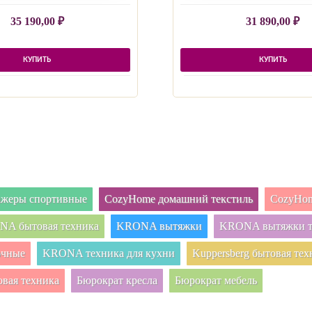
35 190,00
₽
31 890,00
₽
КУПИТЬ
КУПИТЬ
нажеры спортивные
CozyHome домашний текстиль
CozyHom
A бытовая техника
KRONA вытяжки
KRONA вытяжки т
очные
KRONA техника для кухни
Kuppersberg бытовая тех
овая техника
Бюрократ кресла
Бюрократ мебель