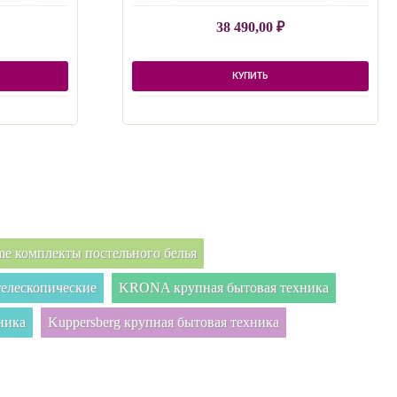
38 490,00
₽
КУПИТЬ
e комплекты постельного белья
елескопические
KRONA крупная бытовая техника
ника
Kuppersberg крупная бытовая техника