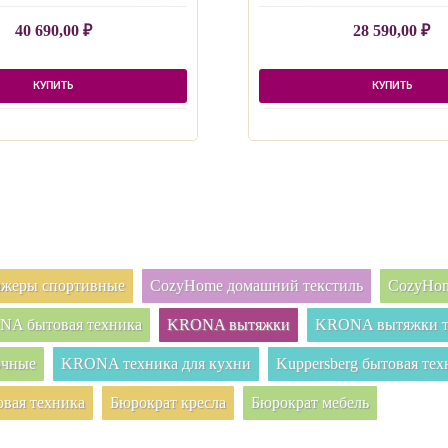
40 690,00
₽
28 590,00
₽
КУПИТЬ
КУПИТЬ
нажеры спортивные
CozyHome домашний текстиль
CozyHom
A бытовая техника
KRONA вытяжки
KRONA вытяжки т
очные
KRONA техника для кухни
Kuppersberg бытовая тех
овая техника
Бюрократ кресла
Бюрократ мебель