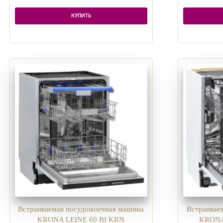
КУПИТЬ
Встраиваемая посудомоечная машина
Встраивае
KRONA LEINE 60 BI KRN
KRONA