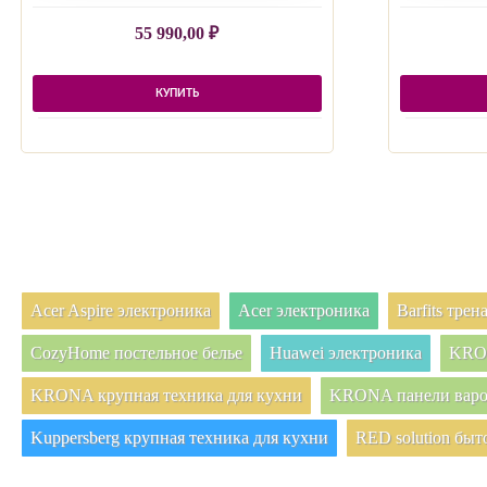
55 990,00
₽
КУПИТЬ
Acer Aspire электроника
Acer электроника
Barfits тре
CozyHome постельное белье
Huawei электроника
KRON
KRONA крупная техника для кухни
KRONA панели вар
Kuppersberg крупная техника для кухни
RED solution быт