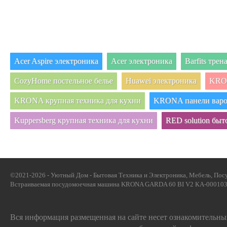
Acer Aspire электроника
Acer электроника
Barfits тре
CozyHome постельное белье
Huawei электроника
KRON
KRONA крупная техника для кухни
KRONA панели вар
Kuppersberg крупная техника для кухни
RED solution быт
©2021-2026 - Уютный Дом - Бытовая Техника и Электроника, Мебель, Посу
Встраиваемая посудомоечная машина KRONA GARDA 60 BI V2 КА-00010306
Вся информация размещенная на сайте несет ознакомительный