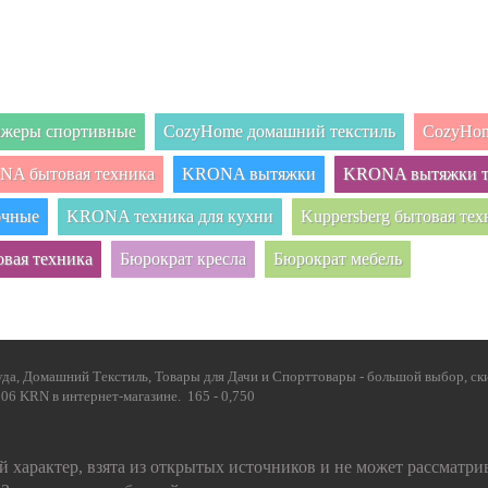
нажеры спортивные
CozyHome домашний текстиль
CozyHom
A бытовая техника
KRONA вытяжки
KRONA вытяжки т
очные
KRONA техника для кухни
Kuppersberg бытовая тех
овая техника
Бюрократ кресла
Бюрократ мебель
да, Домашний Текстиль, Товары для Дачи и Спорттовары - большой выбор, ски
 KRN в интернет-магазине. 165 - 0,750
 характер, взята из открытых источников и не может рассматри