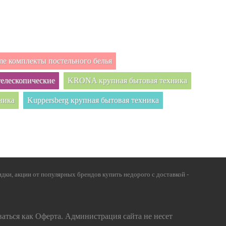
e комплекты постельного белья
елескопические
KRONA крупная бытовая техника
ника
Kuppersberg крупная бытовая техника
дки, акции от популярных брендов купить недорого с доставкой -
ваться как Оферта. Администрация сайта не несет