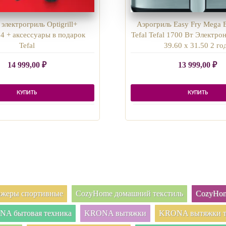
электрогриль Optigrill+
Аэрогриль Easy Fry Mega
 + аксессуары в подарок
Tefal Tefal 1700 Вт Электро
Tefal
39.60 х 31.50 2 го
14 999,00
₽
13 999,00
₽
КУПИТЬ
КУПИТЬ
нажеры спортивные
CozyHome домашний текстиль
CozyHom
A бытовая техника
KRONA вытяжки
KRONA вытяжки т