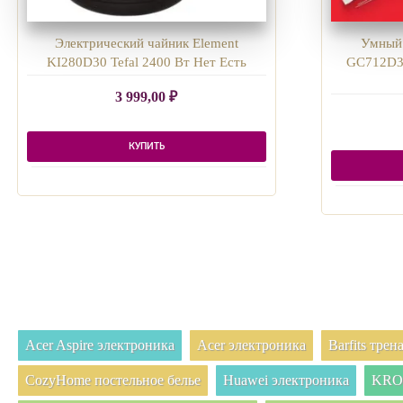
Электрический чайник Element
Умный 
KI280D30 Tefal 2400 Вт Нет Есть
GC712D34
3 999,00
₽
КУПИТЬ
Acer Aspire электроника
Acer электроника
Barfits тре
CozyHome постельное белье
Huawei электроника
KRON