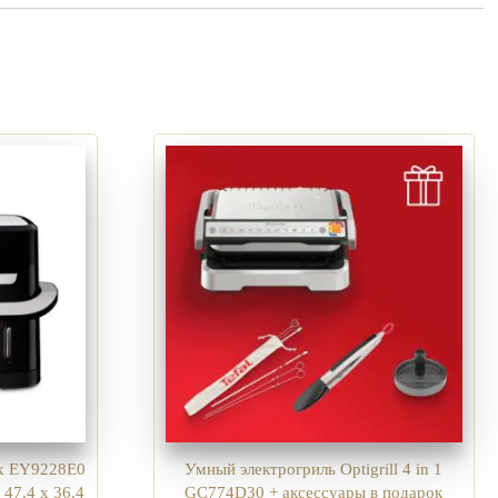
ex EY9228E0
Умный электрогриль Optigrill 4 in 1
47.4 x 36.4
GC774D30 + аксессуары в подарок