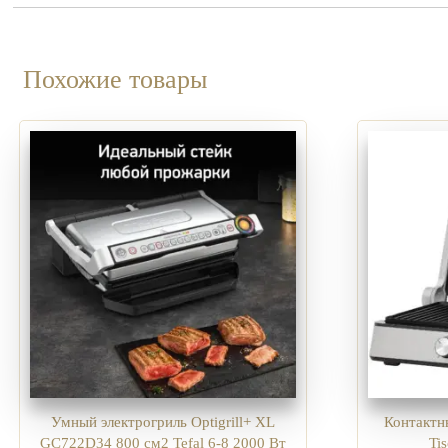
Похожие товары
Умный электрогриль Optigrill+ XL
Контактн
GC722D34 800 см2 Tefal 6-8 2000 Вт
Ti