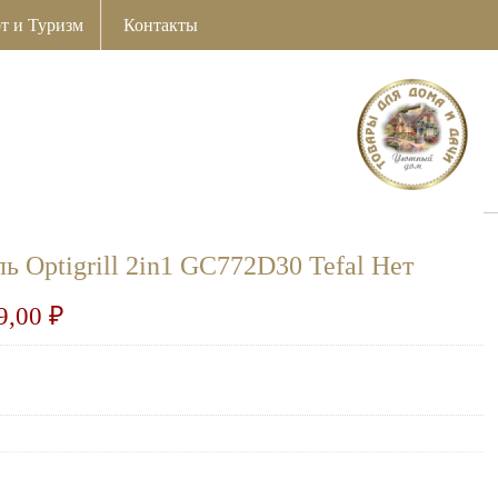
т и Туризм
Контакты
 Optigrill 2in1 GC772D30 Tefal Нет
9,00
₽