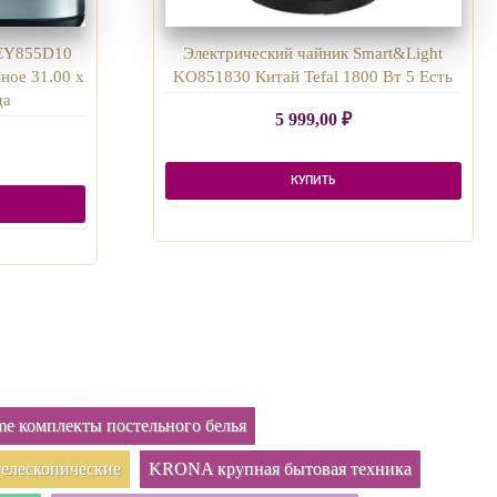
 EY855D10
Электрический чайник Smart&Light
нное 31.00 х
KO851830 Китай Tefal 1800 Вт 5 Есть
да
5 999,00
₽
КУПИТЬ
e комплекты постельного белья
елескопические
KRONA крупная бытовая техника