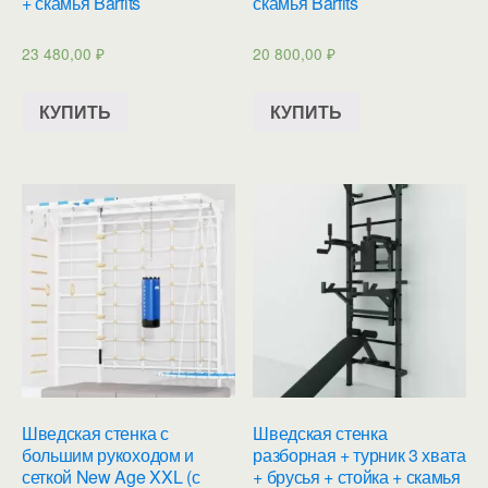
+ скамья Barfits
скамья Barfits
23 480,00
₽
20 800,00
₽
КУПИТЬ
КУПИТЬ
Шведская стенка с
Шведская стенка
большим рукоходом и
разборная + турник 3 хвата
сеткой New Age XXL (с
+ брусья + стойка + скамья