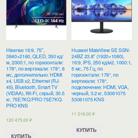
Hisense 16:9, 75″,
Huawei MateView SE SSN-
3840×2160, QLED, 350 кд/
24BZ 23.8″ (1920×1080),
м, 2000:1, по горизонтали:
16:9, IPS, 250 кд/м2, 1000:1,
178°, по вертикали: 178°, 8
5 мс, 75 Гц, по
мс, дополнительно: HDMI
горизонтали: 178°, по
x4, USB x2, Ethernet (RJ-
вертикали: 178°,
45), Bluetooth, Smart TV
подключение: HDMI, VGA,
(VIDAA), Wi-Fi, серый, 30.5
черный, 3.2 кг, 53061075
кг, 75E7KQ PRO 75E7KQ
53061075 KNS
PRO KNS
11 218,00
₽
120 475,00
₽
КУПИТЬ
КУПИТЬ