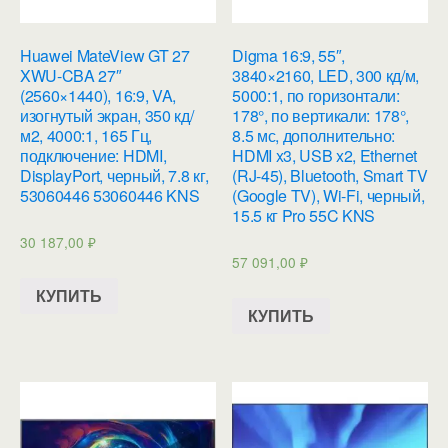
Huawei MateView GT 27
Digma 16:9, 55″,
XWU-CBA 27″
3840×2160, LED, 300 кд/м,
(2560×1440), 16:9, VA,
5000:1, по горизонтали:
изогнутый экран, 350 кд/
178°, по вертикали: 178°,
м2, 4000:1, 165 Гц,
8.5 мс, дополнительно:
подключение: HDMI,
HDMI x3, USB x2, Ethernet
DisplayPort, черный, 7.8 кг,
(RJ-45), Bluetooth, Smart TV
53060446 53060446 KNS
(Google TV), Wi-Fi, черный,
15.5 кг Pro 55C KNS
30 187,00
₽
57 091,00
₽
КУПИТЬ
КУПИТЬ