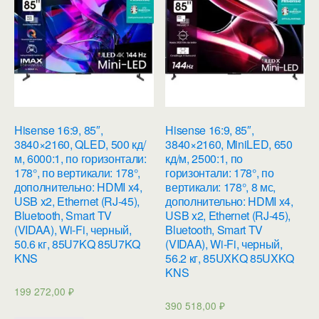
Hisense 16:9, 85″,
Hisense 16:9, 85″,
3840×2160, QLED, 500 кд/
3840×2160, MiniLED, 650
м, 6000:1, по горизонтали:
кд/м, 2500:1, по
178°, по вертикали: 178°,
горизонтали: 178°, по
дополнительно: HDMI x4,
вертикали: 178°, 8 мс,
USB x2, Ethernet (RJ-45),
дополнительно: HDMI x4,
Bluetooth, Smart TV
USB x2, Ethernet (RJ-45),
(VIDAA), Wi-Fi, черный,
Bluetooth, Smart TV
50.6 кг, 85U7KQ 85U7KQ
(VIDAA), Wi-Fi, черный,
KNS
56.2 кг, 85UXKQ 85UXKQ
KNS
199 272,00
₽
390 518,00
₽