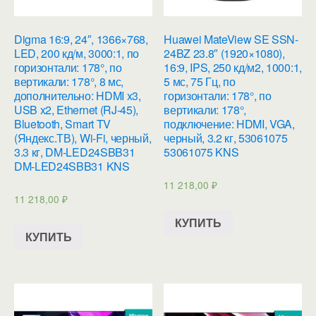
Digma 16:9, 24″, 1366×768,
Huawei MateView SE SSN-
LED, 200 кд/м, 3000:1, по
24BZ 23.8″ (1920×1080),
горизонтали: 178°, по
16:9, IPS, 250 кд/м2, 1000:1,
вертикали: 178°, 8 мс,
5 мс, 75 Гц, по
дополнительно: HDMI x3,
горизонтали: 178°, по
USB x2, Ethernet (RJ-45),
вертикали: 178°,
Bluetooth, Smart TV
подключение: HDMI, VGA,
(Яндекс.ТВ), Wi-Fi, черный,
черный, 3.2 кг, 53061075
3.3 кг, DM-LED24SBB31
53061075 KNS
DM-LED24SBB31 KNS
11 218,00
₽
11 218,00
₽
КУПИТЬ
КУПИТЬ