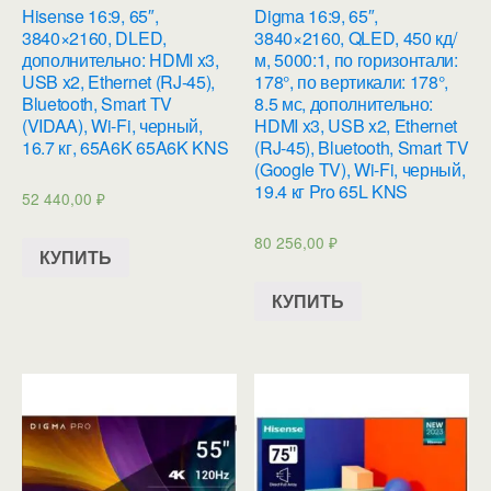
Hisense 16:9, 65″,
Digma 16:9, 65″,
3840×2160, DLED,
3840×2160, QLED, 450 кд/
дополнительно: HDMI x3,
м, 5000:1, по горизонтали:
USB x2, Ethernet (RJ-45),
178°, по вертикали: 178°,
Bluetooth, Smart TV
8.5 мс, дополнительно:
(VIDAA), Wi-Fi, черный,
HDMI x3, USB x2, Ethernet
16.7 кг, 65A6K 65A6K KNS
(RJ-45), Bluetooth, Smart TV
(Google TV), Wi-Fi, черный,
19.4 кг Pro 65L KNS
52 440,00
₽
80 256,00
₽
КУПИТЬ
КУПИТЬ