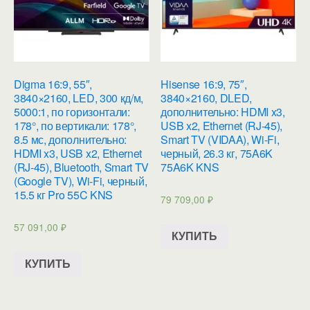
Digma 16:9, 55″,
Hisense 16:9, 75″,
3840×2160, LED, 300 кд/м,
3840×2160, DLED,
5000:1, по горизонтали:
дополнительно: HDMI x3,
178°, по вертикали: 178°,
USB x2, Ethernet (RJ-45),
8.5 мс, дополнительно:
Smart TV (VIDAA), Wi-Fi,
HDMI x3, USB x2, Ethernet
черный, 26.3 кг, 75A6K
(RJ-45), Bluetooth, Smart TV
75A6K KNS
(Google TV), Wi-Fi, черный,
15.5 кг Pro 55C KNS
79 709,00
₽
57 091,00
₽
КУПИТЬ
КУПИТЬ