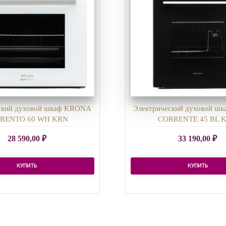
ский духовой шкаф KRONA
Электрический духовой ш
RENTO 60 WH KRN
CORRENTE 45 BL 
28 590,00
₽
33 190,00
₽
КУПИТЬ
КУПИТЬ