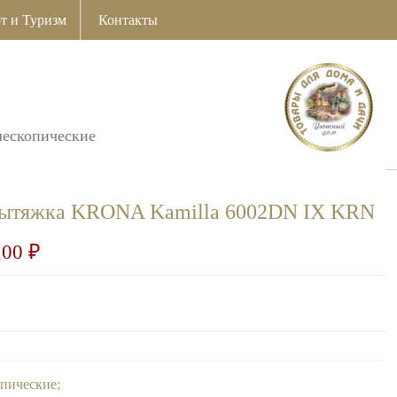
т и Туризм
Контакты
лескопические
вытяжка KRONA Kamilla 6002DN IX KRN
,00
₽
опические