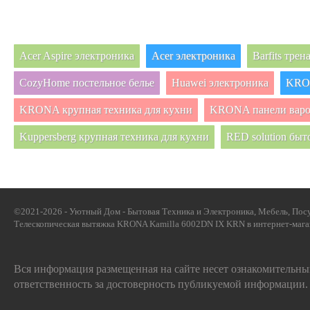
Acer Aspire электроника
Acer электроника
Barfits тре
CozyHome постельное белье
Huawei электроника
KRON
KRONA крупная техника для кухни
KRONA панели вар
Kuppersberg крупная техника для кухни
RED solution быт
©2021-2026 - Уютный Дом - Бытовая Техника и Электроника, Мебель, Посу
Телескопическая вытяжка KRONA Kamilla 6002DN IX KRN в интернет-магаз
Вся информация размещенная на сайте несет ознакомительный
ответственность за достоверность публикуемой информации.