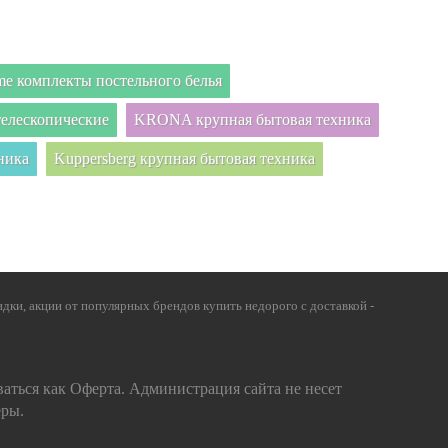
e комплекты постельного белья
елескопические
KRONA крупная бытовая техника
ника
Kuppersberg крупная бытовая техника
дки, акции от популярных брендов купить недорого с доставкой -
ваться как Оферта. Администрация сайта не несет
еры.