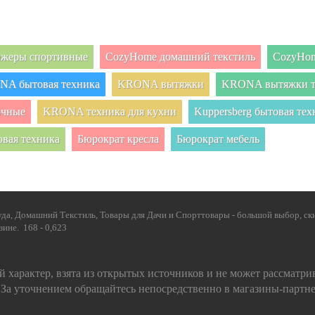
нажеры спортивные
CozyHome домашний текстиль
CozyHom
A бытовая техника
KRONA вытяжки
KRONA вытяжки т
очные
KRONA техника для кухни
Kuppersberg бытовая тех
овая техника
Бюрократ кресла
Бюрократ мебель
да, Домашний Текстиль, Товары для Дачи и Спорттовары - большой выбор, ски
ине. 168 - 0,623
 характер, взята из открытых источников и не может рассматри
 За уточнением обращайтесь непосредственно в магазины-партн