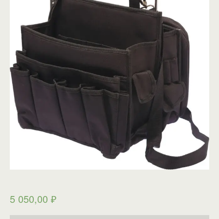
5 050,00
₽