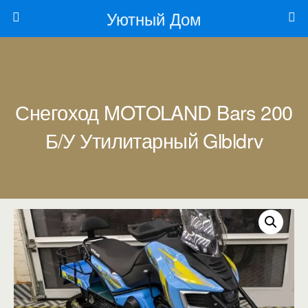
Уютный Дом
Снегоход MOTOLAND Bars 200
Б/У Утилитарный Glbldrv