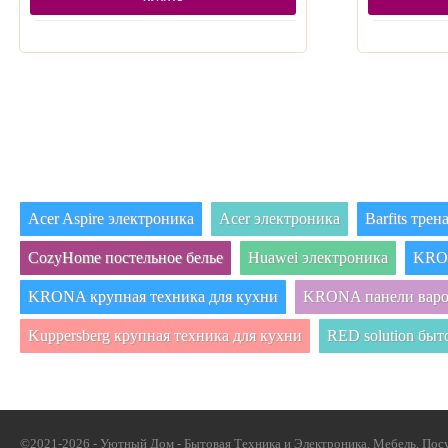
Acer Aspire электроника
Acer электроника
Barfits тре
CozyHome постельное белье
Huawei электроника
KRON
KRONA крупная техника для кухни
KRONA панели вар
Kuppersberg крупная техника для кухни
RED solution быт
©2021-2026 - Уютный Дом - Бытовая Техника и Электроника, Мебель, Посу