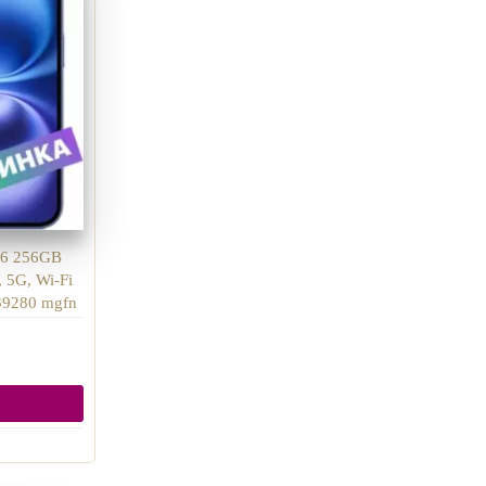
16 256GB
, 5G, Wi-Fi
39280 mgfn