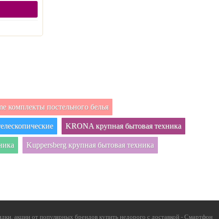
e комплекты постельного белья
елескопические
KRONA крупная бытовая техника
ника
Kuppersberg крупная бытовая техника
дки, акции от популярных брендов купить недорого с доставкой - Смартфон