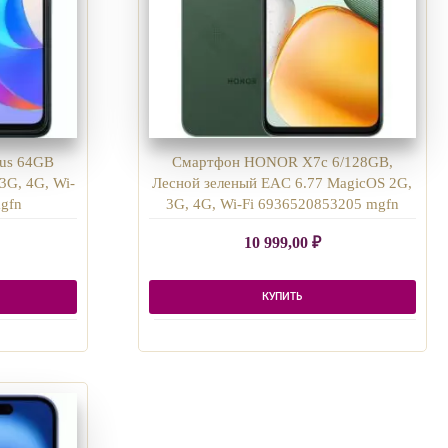
us 64GB
Смартфон HONOR X7c 6/128GB,
3G, 4G, Wi-
Лесной зеленый EAC 6.77 MagicOS 2G,
gfn
3G, 4G, Wi-Fi 6936520853205 mgfn
10 999,00
₽
КУПИТЬ