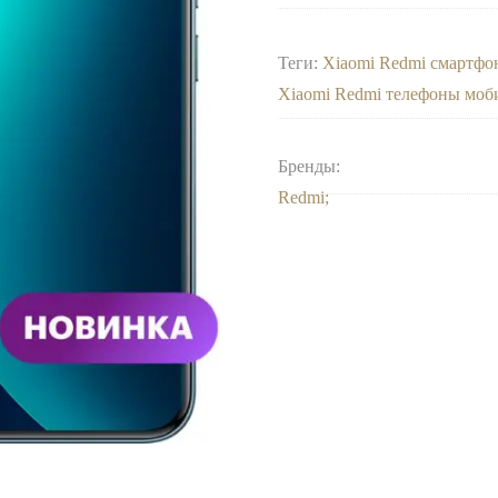
Теги:
Xiaomi Redmi смартф
Xiaomi Redmi телефоны моб
Бренды:
Redmi