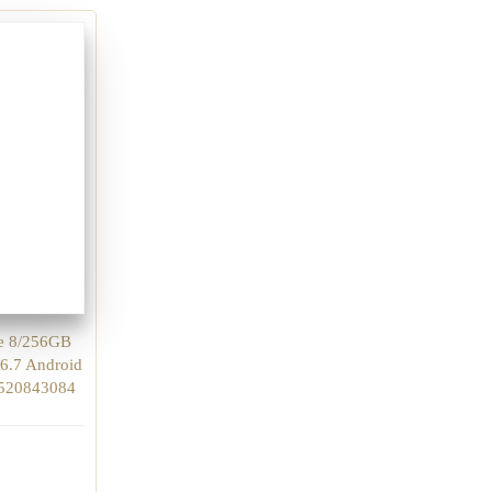
e 8/256GB
6.7 Android
6520843084