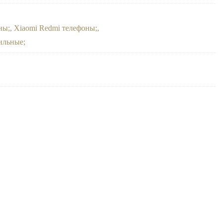
оны
,
Xiaomi Redmi телефоны
,
ильные