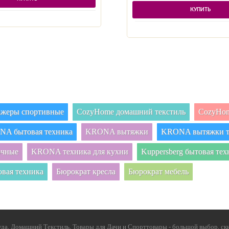
КУПИТЬ
нажеры спортивные
CozyHome домашний текстиль
CozyHom
A бытовая техника
KRONA вытяжки
KRONA вытяжки т
очные
KRONA техника для кухни
Kuppersberg бытовая тех
овая техника
Бюрократ кресла
Бюрократ мебель
да, Домашний Текстиль, Товары для Дачи и Спорттовары - большой выбор, ски