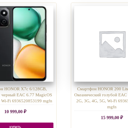
он HONOR X7c 6/128GB,
Смартфон HONOR 200 Lit
 черный EAC 6.77 MagicOS
Океанический голубой EAC 
, Wi-Fi 6936520853199 mgfn
2G, 3G, 4G, 5G, Wi-Fi 693
mgfn
10 999,00
₽
15 999,00
₽
КУПИТЬ