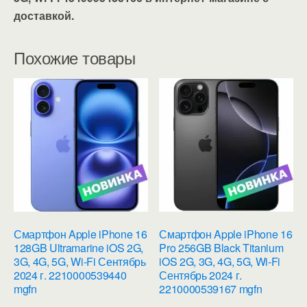
доставкой.
Похожие товары
Смартфон Apple iPhone 16
Смартфон Apple iPhone 16
128GB Ultramarine iOS 2G,
Pro 256GB Black Titanium
3G, 4G, 5G, Wi-Fi Сентябрь
iOS 2G, 3G, 4G, 5G, Wi-Fi
2024 г. 2210000539440
Сентябрь 2024 г.
mgfn
2210000539167 mgfn