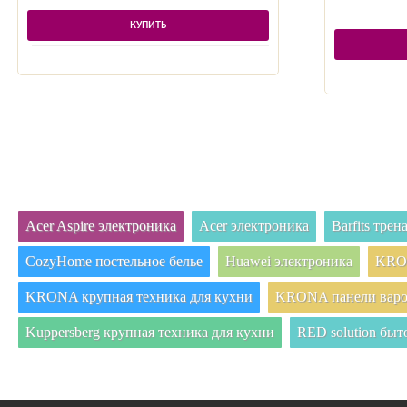
КУПИТЬ
Acer Aspire электроника
Acer электроника
Barfits тре
CozyHome постельное белье
Huawei электроника
KRON
KRONA крупная техника для кухни
KRONA панели вар
Kuppersberg крупная техника для кухни
RED solution быт