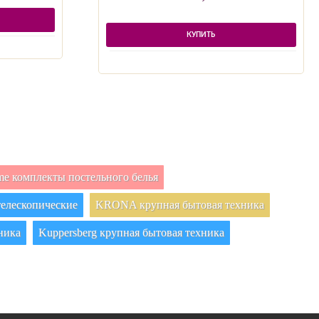
КУПИТЬ
e комплекты постельного белья
елескопические
KRONA крупная бытовая техника
ника
Kuppersberg крупная бытовая техника