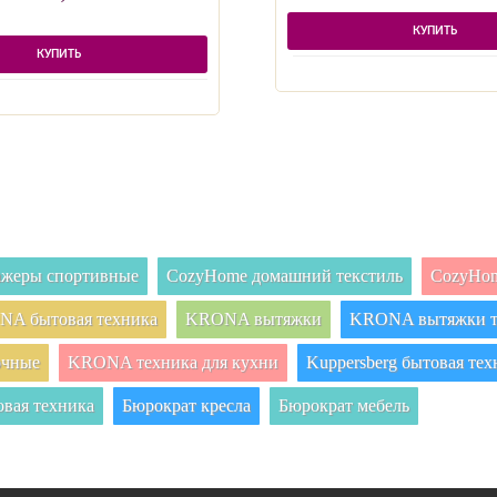
КУПИТЬ
КУПИТЬ
нажеры спортивные
CozyHome домашний текстиль
CozyHom
A бытовая техника
KRONA вытяжки
KRONA вытяжки т
очные
KRONA техника для кухни
Kuppersberg бытовая тех
овая техника
Бюрократ кресла
Бюрократ мебель