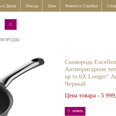
ь и Декор
Посуда
Дача
Ремонт и Стройка
Спор
ОВОРОДЫ
Сковорода Excellen
Антипригарное тит
up to 6X Longer“ 
Черный
Цена товара -
5 999
КУПИТЬ