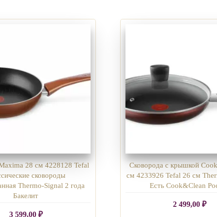
Maxima 28 см 4228128 Tefal
Сковорода с крышкой Coo
ссические сковороды
см 4233926 Tefal 26 см The
нная Thermo-Signal 2 года
Есть Cook&Clean Ро
Бакелит
2 499,00
₽
3 599,00
₽