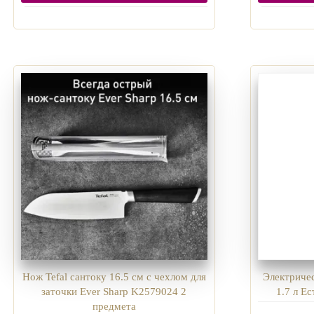
Нож Tefal сантоку 16.5 см с чехлом для
Электричес
заточки Ever Sharp K2579024 2
1.7 л Е
предмета