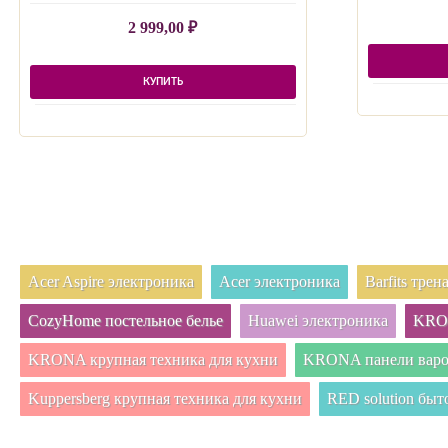
2 999,00
₽
КУПИТЬ
Acer Aspire электроника
Acer электроника
Barfits тре
CozyHome постельное белье
Huawei электроника
KRON
KRONA крупная техника для кухни
KRONA панели вар
Kuppersberg крупная техника для кухни
RED solution быт