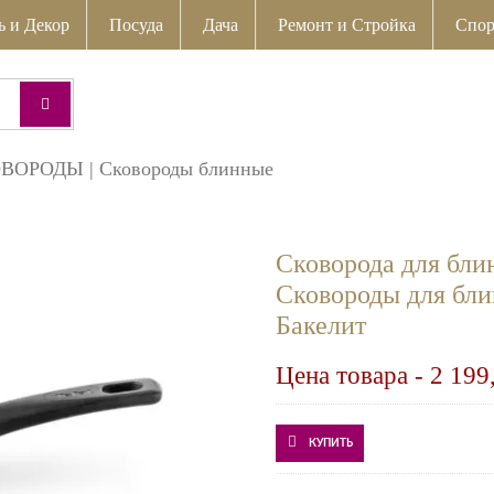
ь и Декор
Посуда
Дача
Ремонт и Стройка
Спор
ОВОРОДЫ
|
Сковороды блинные
Сковорода для бли
Сковороды для бли
Бакелит
Цена товара -
2 199
КУПИТЬ