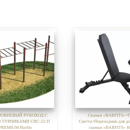
РОВНЕВЫЙ РУКОХОД С
Скамья «BARFITS»+
 ТУРНИКАМИ СВС-22-П
Скотта+Переходник для д
PREMIUM Barfits
скамьи «BARFITS» Ba