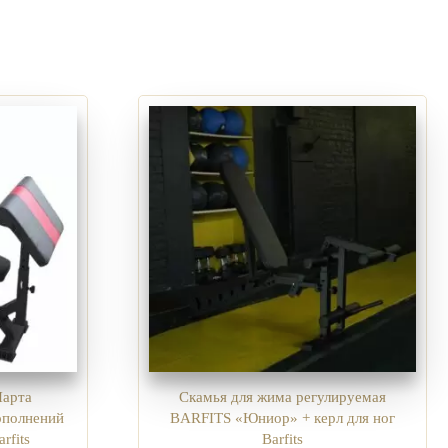
Парта
Скамья для жима регулируемая
ополнений
BARFITS «Юниор» + керл для ног
rfits
Barfits