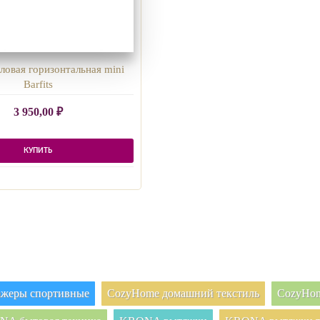
ловая горизонтальная mini
Barfits
3 950,00
₽
КУПИТЬ
нажеры спортивные
CozyHome домашний текстиль
CozyHom