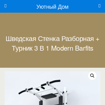
Уютный Дом
Шведская Стенка Разборная +
Турник 3 В 1 Modern Barfits