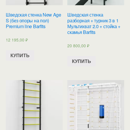
Шведская стенка New Age
Шведская стенка
S (без опоры на пол)
разборная + турник 3 в 1
Premium line Barfits
Мультихват 2.0 + стойка +
скамья Barfits
12 195,00
₽
20 800,00
₽
КУПИТЬ
КУПИТЬ