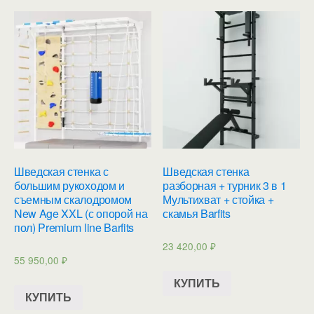
Шведская стенка с
Шведская стенка
большим рукоходом и
разборная + турник 3 в 1
съемным скалодромом
Мультихват + стойка +
New Age XXL (с опорой на
скамья Barfits
пол) Premium line Barfits
23 420,00
₽
55 950,00
₽
КУПИТЬ
КУПИТЬ