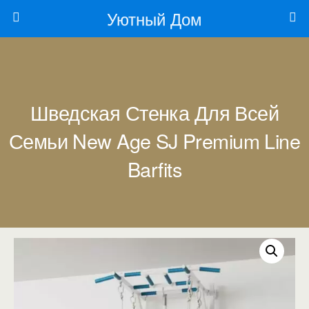
Уютный Дом
Шведская Стенка Для Всей
Семьи New Age SJ Premium Line
Barfits