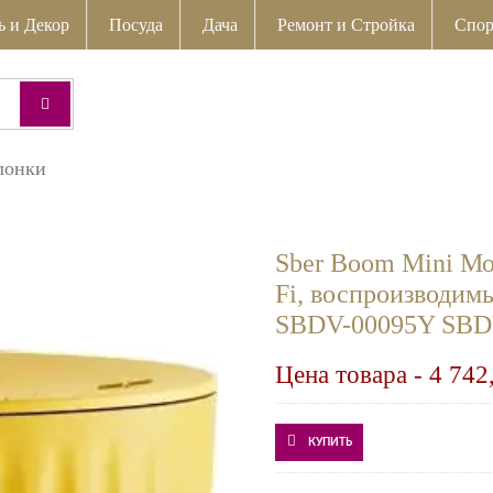
ь и Декор
Посуда
Дача
Ремонт и Стройка
Спор
лонки
Sber Boom Mini Мо
Fi, воспроизводим
SBDV-00095Y SBD
Цена товара -
4 742
КУПИТЬ