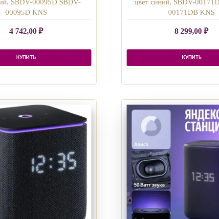
ний, SBDV-00095D SBDV-
цвет синий, SBDV-00171
00095D KNS
00171DB KNS
4 742,00
₽
8 299,00
₽
КУПИТЬ
КУПИТЬ