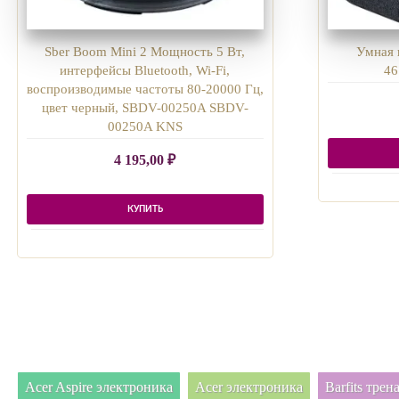
Sber Boom Mini 2 Мощность 5 Вт,
Умная 
интерфейсы Bluetooth, Wi-Fi,
46
воспроизводимые частоты 80-20000 Гц,
цвет черный, SBDV-00250A SBDV-
00250A KNS
4 195,00
₽
КУПИТЬ
Acer Aspire электроника
Acer электроника
Barfits тре