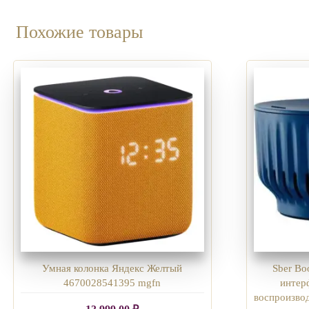
Похожие товары
Умная колонка Яндекс Желтый
Sber Bo
4670028541395 mgfn
интерф
воспроизво