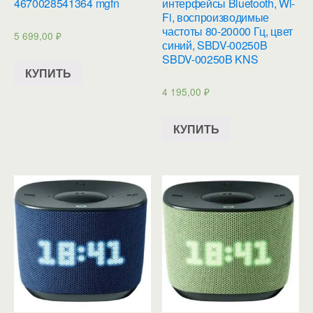
4670028541364 mgfn
интерфейсы Bluetooth, Wi-
Fi, воспроизводимые
частоты 80-20000 Гц, цвет
5 699,00
₽
синий, SBDV-00250B
SBDV-00250B KNS
КУПИТЬ
4 195,00
₽
КУПИТЬ