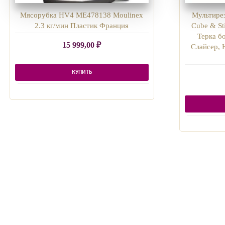
Мясорубка HV4 ME478138 Moulinex
Мультирез
2.3 кг/мин Пластик Франция
Cube & St
Терка б
15 999,00
₽
Слайсер, 
КУПИТЬ