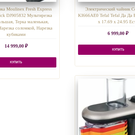
ка Moulinex Fresh Express
Электрический чайник Co
ick DJ905832 Мультирезка
KI666AE0 Tefal Tefal Да Да 
ольшая, Терка маленькая,
х 17.69 х 24.95 Ес
Нарезка соломкой, Нарезка
6 999,00
₽
кубиками
14 999,00
₽
КУПИТЬ
КУПИТЬ