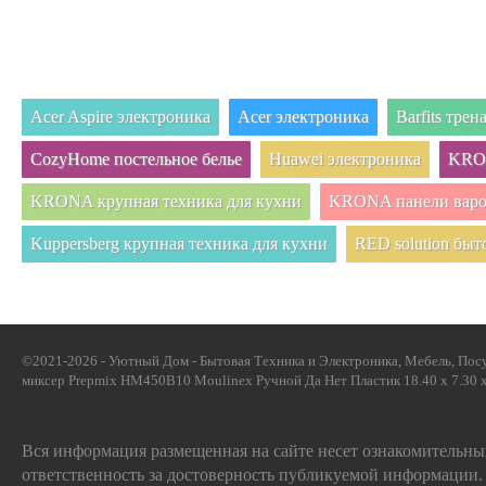
Acer Aspire электроника
Acer электроника
Barfits тре
CozyHome постельное белье
Huawei электроника
KRON
KRONA крупная техника для кухни
KRONA панели вар
Kuppersberg крупная техника для кухни
RED solution быт
©2021-2026 - Уютный Дом - Бытовая Техника и Электроника, Мебель, Посу
миксер Prepmix HM450B10 Moulinex Ручной Да Нет Пластик 18.40 x 7.30 x 
Вся информация размещенная на сайте несет ознакомительный
ответственность за достоверность публикуемой информации.