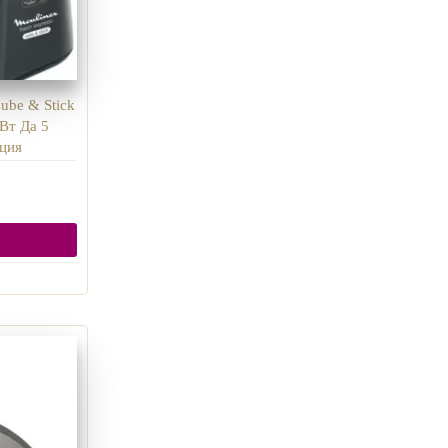
ube & Stick
Вт Да 5
ция