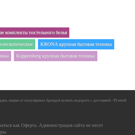
e комплекты постельного белья
елескопические
KRONA крупная бытовая техника
ника
Kuppersberg крупная бытовая техника
дки, акции от популярных брендов купить недорого с доставкой - Ручной
ваться как Оферта. Администрация сайта не несет
еры.