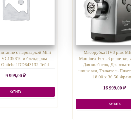
питание с пароваркой Mini
Мясорубка HV8 plus M
 VC139810 и блендером
Moulinex Есть 3 решетки, 
 Optichef DD643132 Tefal
Для колбасок, Для ломти
шинковки, Толкатель Пласт
9 999,00
₽
18.00 x 36.50 Фран
16 999,00
₽
КУПИТЬ
КУПИТЬ