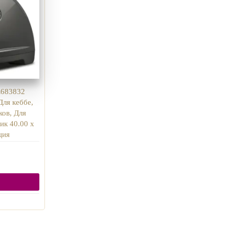
E683832
Для кеббе,
ков, Для
ик 40.00 x
ция