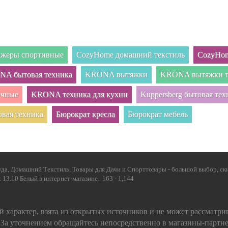
нажеры спортивные
CozyHome домашний текстиль
CozyHom
A бытовая техника
KRONA вытяжки
KRONA вытяжки т
очные
KRONA техника для кухни
Kuppersberg бытовая тех
овая техника
Бюрократ кресла
Бюрократ мебель
да, Домашний Текстиль, Товары для Дачи и Спорттовары - большой выбор, ски
13.10 Белый в интернет-магазине. 163 - 1,144
 характер, взята из открытых источников и не может рассматри
 За уточнением обращайтесь непосредственно в магазины-партн