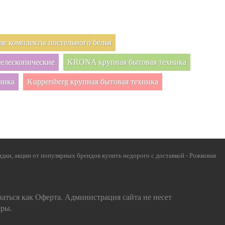
e комплекты постельного белья
елескопические
KRONA крупная бытовая техника
ника
Kuppersberg крупная бытовая техника
дки, акции от популярных брендов купить недорого с доставкой - Рожковая
ваться как Оферта. Администрация сайта не несет
еры.