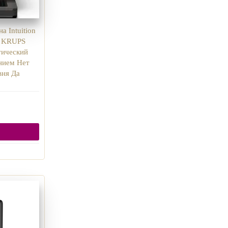
 Intuition
а KRUPS
тический
нием Нет
вня Да