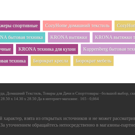
нажеры спортивные
CozyHome домашний текстиль
CozyHom
A бытовая техника
KRONA вытяжки
KRONA вытяжки т
очные
KRONA техника для кухни
Kuppersberg бытовая тех
овая техника
Бюрократ кресла
Бюрократ мебель
да, Домашний Текстиль, Товары для Дачи и Спорттовары - большой выбор, ски
8.50 x 14.30 x 28.50 Да в интернет-магазине. 165 - 0,664
 характер, взята из открытых источников и не может рассматри
 За уточнением обращайтесь непосредственно в магазины-партн