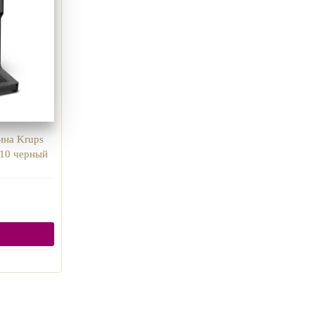
ина Krups
810 черный