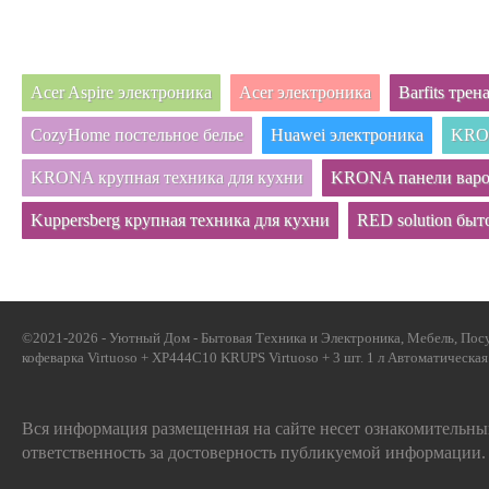
Acer Aspire электроника
Acer электроника
Barfits тре
CozyHome постельное белье
Huawei электроника
KRON
KRONA крупная техника для кухни
KRONA панели вар
Kuppersberg крупная техника для кухни
RED solution быт
©2021-2026 - Уютный Дом - Бытовая Техника и Электроника, Мебель, Посу
кофеварка Virtuoso + XP444C10 KRUPS Virtuoso + 3 шт. 1 л Автоматическая 2
Вся информация размещенная на сайте несет ознакомительный
ответственность за достоверность публикуемой информации.