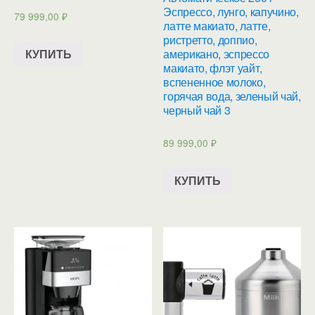
Эспрессо, лунго, капучино,
79 999,00
₽
латте макиато, латте,
ристретто, доппио,
КУПИТЬ
американо, эспрессо
макиато, флэт уайт,
вспененное молоко,
горячая вода, зеленый чай,
черный чай 3
89 999,00
₽
КУПИТЬ