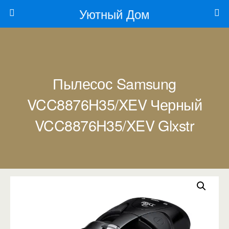
Уютный Дом
Пылесос Samsung
VCC8876H35/XEV Черный
VCC8876H35/XEV Glxstr