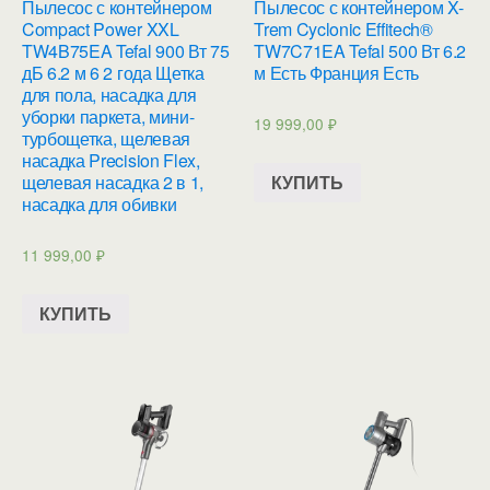
Пылесос с контейнером
Пылесос с контейнером X-
Compact Power XXL
Trem Cyclonic Effitech®
TW4B75EA Tefal 900 Вт 75
TW7C71EA Tefal 500 Вт 6.2
дБ 6.2 м 6 2 года Щетка
м Есть Франция Есть
для пола, насадка для
уборки паркета, мини-
19 999,00
₽
турбощетка, щелевая
насадка Precision Flex,
КУПИТЬ
щелевая насадка 2 в 1,
насадка для обивки
11 999,00
₽
КУПИТЬ