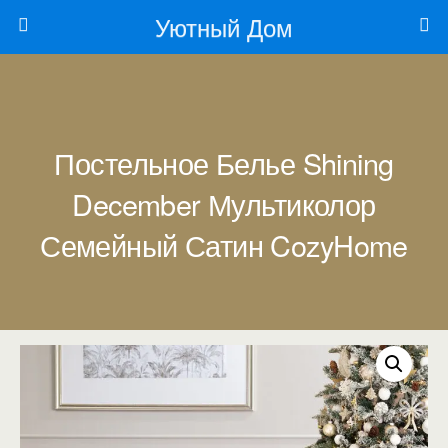
Уютный Дом
Постельное Белье Shining
December Мультиколор
Семейный Сатин CozyHome