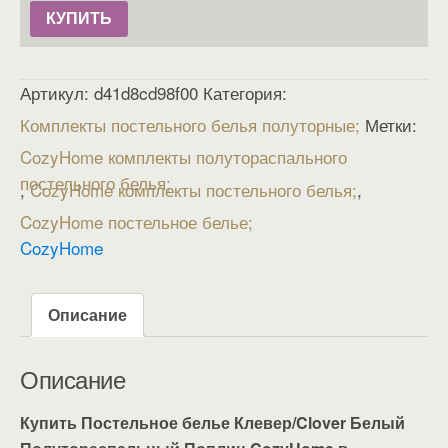
КУПИТЬ
Артикул:
d41d8cd98f00
Категория:
Комплекты постельного белья полуторные
Метки:
CozyHome комплекты полутораспального
постельного белья
,
CozyHome комплекты постельного белья
,
CozyHome постельное белье
CozyHome
Описание
Описание
Купить Постельное белье Клевер/Clover Белый