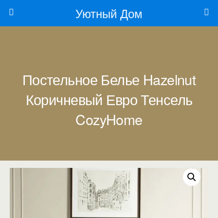
Уютный Дом
Постельное Белье Hazelnut
Коричневый Евро Тенсель
CozyHome