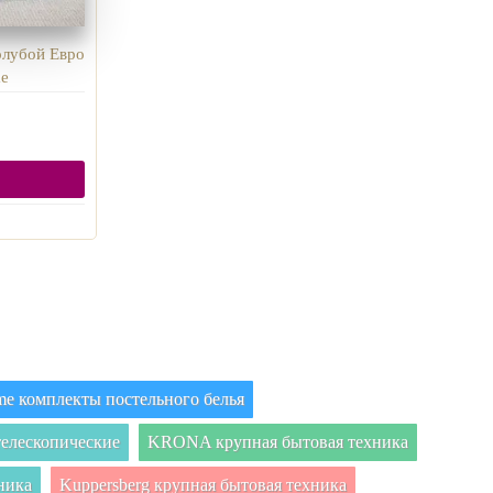
олубой Евро
me
e комплекты постельного белья
елескопические
KRONA крупная бытовая техника
ника
Kuppersberg крупная бытовая техника