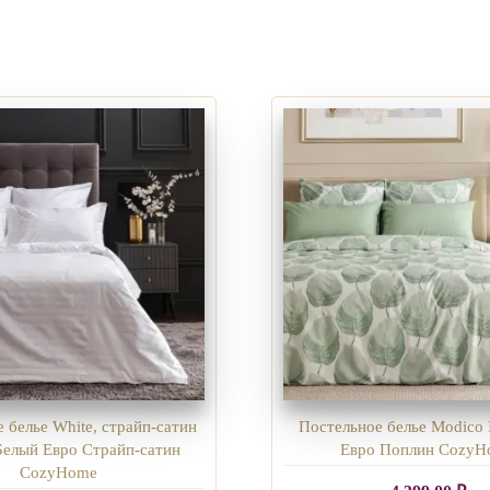
 белье White, страйп-сатин
Постельное белье Modico 
Белый Евро Страйп-сатин
Евро Поплин Cozy
CozyHome