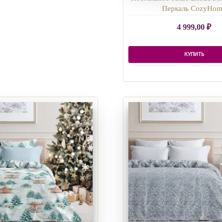
Перкаль CozyHo
4 999,00
₽
КУПИТЬ