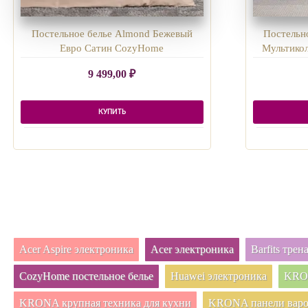
Постельное белье Almond Бежевый
Постельно
Евро Сатин CozyHome
Мультико
9 499,00
₽
КУПИТЬ
Acer Aspire электроника
Acer электроника
Barfits тре
CozyHome постельное белье
Huawei электроника
KRON
KRONA крупная техника для кухни
KRONA панели вар