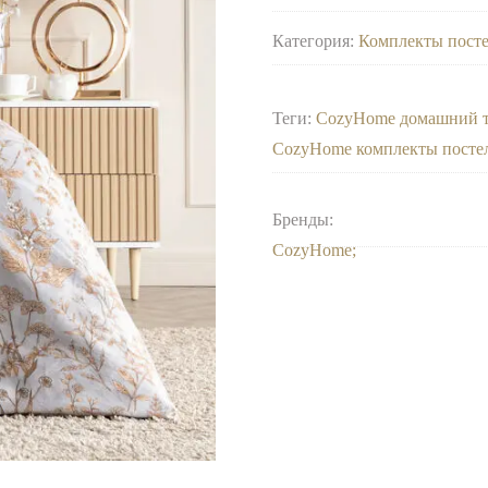
Категория:
Комплекты пост
Теги:
CozyHome домашний т
CozyHome комплекты постел
Бренды:
CozyHome