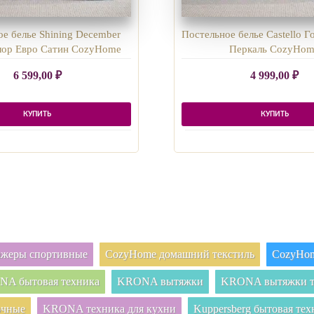
е белье Shining December
Постельное белье Сastello Г
лор Евро Сатин CozyHome
Перкаль CozyHo
6 599,00
₽
4 999,00
₽
КУПИТЬ
КУПИТЬ
нажеры спортивные
CozyHome домашний текстиль
CozyHom
A бытовая техника
KRONA вытяжки
KRONA вытяжки т
очные
KRONA техника для кухни
Kuppersberg бытовая тех