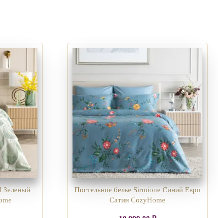
I Зеленый
Постельное белье Sirmione Синий Евро
Home
Сатин CozyHome