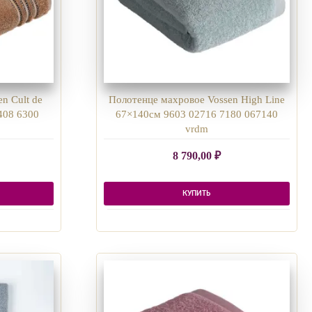
n Cult de
Полотенце махровое Vossen High Line
408 6300
67×140см 9603 02716 7180 067140
vrdm
8 790,00
₽
КУПИТЬ