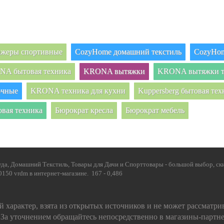
нажеры спортивные
CozyHome домашний текстиль
CozyHom
A бытовая техника
KRONA вытяжки
KRONA вытяжки т
очные
KRONA техника для кухни
Kuppersberg бытовая тех
овая техника
Бюрократ кресла
Бюрократ мебель
да, Домашний Текстиль, Товары для Дачи и Спорттовары - большой выбор, ски
150 vrdm в интернет-магазине. 167 - 0,486
 характер, взята из открытых источников и не может рассматри
 За уточнением обращайтесь непосредственно в магазины-партн