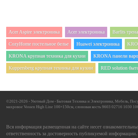
Acer Aspire электроника
Acer электроника
Barfits тре
CozyHome постельное белье
Huawei электроника
KRON
KRONA крупная техника для кухни
KRONA панели вар
Kuppersberg крупная техника для кухни
RED solution быт
©2021-2026 - Уютный Дом - Бытовая Техника и Электроника, Мебель, Посу
махровое Vossen High Line 100×150см, слоновая кость 9603 02716 1030 100
Вся информация размещенная на сайте несет ознакомительный
ответственность за достоверность публикуемой информации.