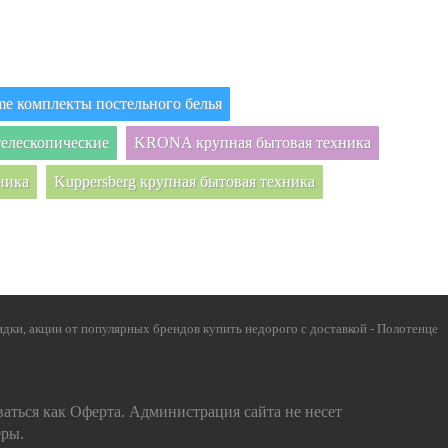
e комплекты постельного белья
елескопические
KRONA крупная бытовая техника
ника
Kuppersberg крупная бытовая техника
дки, акции от популярных брендов купить недорого с доставкой - Полотенце
ваться как Оферта. Администрация сайта не несет
еры.