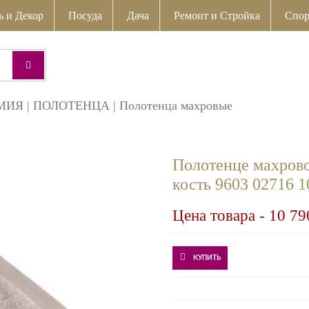
ь и Декор
Посуда
Дача
Ремонт и Стройка
Спор
МИЯ
|
ПОЛОТЕНЦА
|
Полотенца махровые
Полотенце махрово
кость 9603 02716 
Цена товара -
10 79
КУПИТЬ