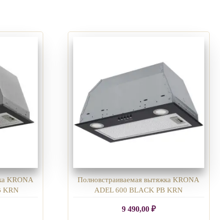
жка KRONA
Полновстраиваемая вытяжка KRONA
B KRN
ADEL 600 BLACK PB KRN
9 490,00
₽