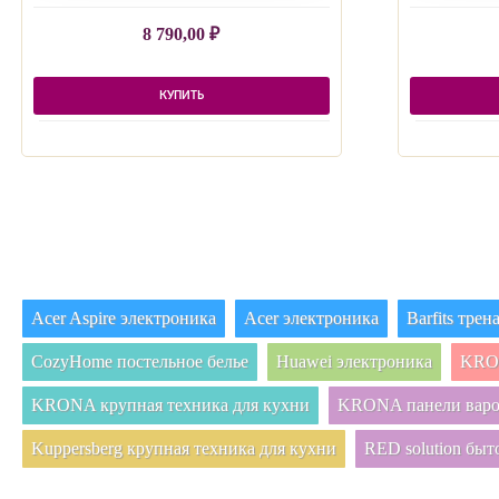
8 790,00
₽
КУПИТЬ
Acer Aspire электроника
Acer электроника
Barfits тре
CozyHome постельное белье
Huawei электроника
KRON
KRONA крупная техника для кухни
KRONA панели вар
Kuppersberg крупная техника для кухни
RED solution быт