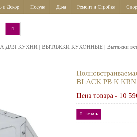
ь и Декор
Посуда
Дача
Ремонт и Стройка
Спор
А ДЛЯ КУХНИ
|
ВЫТЯЖКИ КУХОННЫЕ
|
Вытяжки вс
Полновстраиваем
BLACK PB K KRN
Цена товара -
10 59
КУПИТЬ