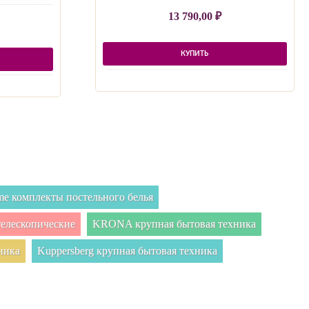
13 790,00
₽
КУПИТЬ
e комплекты постельного белья
елескопические
KRONA крупная бытовая техника
ника
Kuppersberg крупная бытовая техника