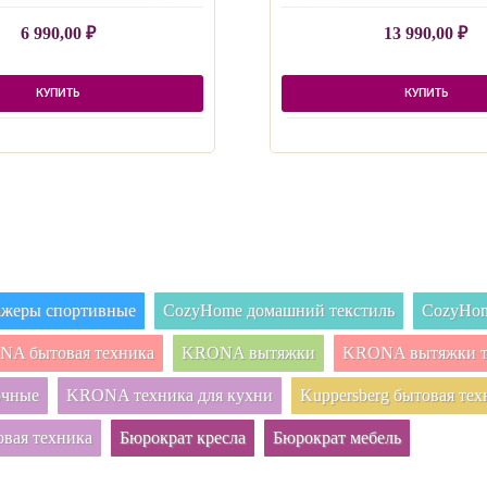
6 990,00
₽
13 990,00
₽
КУПИТЬ
КУПИТЬ
нажеры спортивные
CozyHome домашний текстиль
CozyHom
A бытовая техника
KRONA вытяжки
KRONA вытяжки т
очные
KRONA техника для кухни
Kuppersberg бытовая тех
овая техника
Бюрократ кресла
Бюрократ мебель