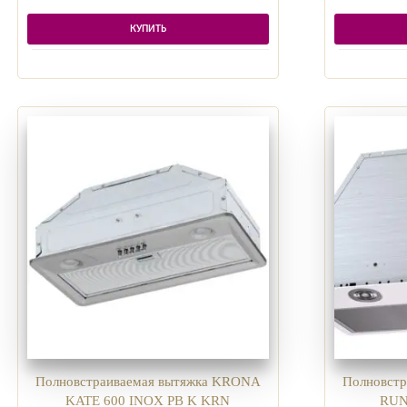
КУПИТЬ
Полновстраиваемая вытяжка KRONA
Полновст
KATE 600 INOX PB K KRN
RUN