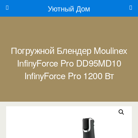
Уютный Дом
Погружной Блендер Moulinex
InfinyForce Pro DD95MD10
InfinyForce Pro 1200 Вт