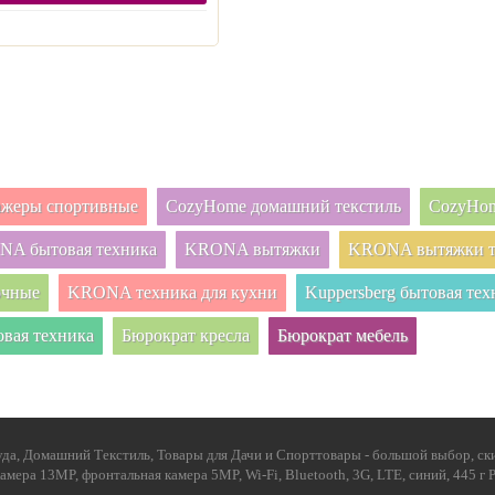
нажеры спортивные
CozyHome домашний текстиль
CozyHom
A бытовая техника
KRONA вытяжки
KRONA вытяжки т
очные
KRONA техника для кухни
Kuppersberg бытовая тех
овая техника
Бюрократ кресла
Бюрократ мебель
да, Домашний Текстиль, Товары для Дачи и Спорттовары - большой выбор, ски
камера 13MP, фронтальная камера 5MP, Wi-Fi, Bluetooth, 3G, LTE, синий, 445 г