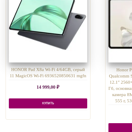
HONOR Pad X8a Wi-Fi 4/64GB, cерый
Honor P
11 MagicOS Wi-Fi 6936520850631 mgfn
Qualcomm S
12.1″ 2560×
14 999,00
₽
Гб, основна
камера 8M
555 г, 
КУПИТЬ