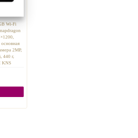
GB Wi-Fi
Snapdragon
0×1200,
, основная
амера 2MP,
, 440 г,
H KNS