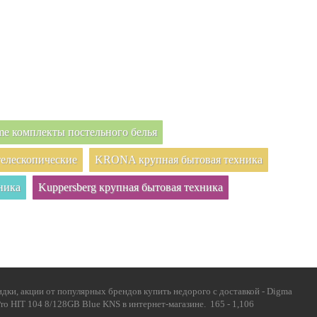
e комплекты постельного белья
елескопические
KRONA крупная бытовая техника
ника
Kuppersberg крупная бытовая техника
дки, акции от популярных брендов купить недорого с доставкой - Digma
 Pro HIT 104 8/128GB Blue KNS в интернет-магазине. 165 - 1,106