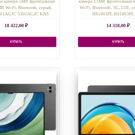
ая камера 5MP, фронтальная
камера 13MP, фронтальная 
P, Wi-Fi, Bluetooth, серый,
Wi-Fi, Bluetooth, 3G, LTE, с
5301AGJC 5301AGJC KNS
HS1003PL HS1003PL
18 422,00
₽
14 318,00
₽
КУПИТЬ
КУПИТЬ