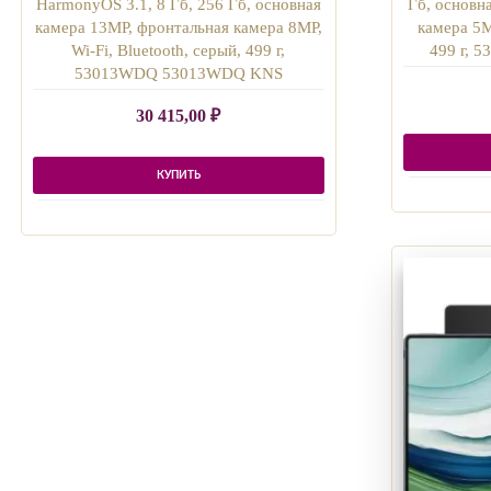
HarmonyOS 3.1, 8 Гб, 256 Гб, основная
Гб, основн
камера 13MP, фронтальная камера 8MP,
камера 5M
Wi-Fi, Bluetooth, серый, 499 г,
499 г, 
53013WDQ 53013WDQ KNS
30 415,00
₽
КУПИТЬ