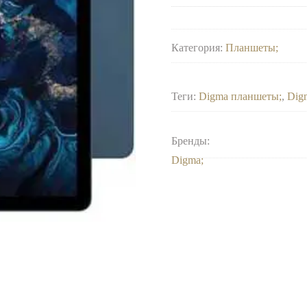
Категория:
Планшеты
Теги:
Digma планшеты
,
Dig
Бренды:
Digma