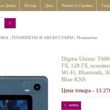
ь и Декор
Посуда
Дача
Ремонт и Стройка
Спор
ИКА
|
ПЛАНШЕТЫ И АКСЕССУАРЫ
|
Планшеты
Digma Unisoc T606 
Гб, 128 Гб, основ
Wi-Fi, Bluetooth, 
Blue KNS
Цена товара -
13 27
КУПИТЬ