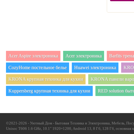
Acer Aspire электроника
Acer электроника
Barfits тре
CozyHome постельное белье
Huawei электроника
KRON
KRONA крупная техника для кухни
KRONA панели вар
Kuppersberg крупная техника для кухни
RED solution быт
©2021-2026 - Уютный Дом - Бытовая Техника и Электроника, Мебель, Посу
Unisoc T606 1.6 GHz, 10.1″ 1920×1200, Android 13, 8 Гб, 128 Гб, основная 