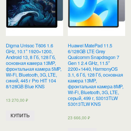
Digma Unisoc T606 1.6
Huawei MatePad 11.5
GHz, 10.1″ 1920×1200,
6/128GB LTE Grey
Android 13, 8 Гб, 128 Гб,
Qualcomm Snapdragon 7
основная камера 13MP,
Gen 1 2.4 GHz, 11.5″
фронтальная камера 5MP,
2200×1440, HarmonyOS
Wi-Fi, Bluetooth, 3G, LTE,
3.1, 6 Гб, 128 Гб, основная
синий, 445 г Pro HIT 104
камера 13MP,
8/128GB Blue KNS
фронтальная камера 8MP,
Wi-Fi, Bluetooth, 3G, LTE,
серый, 499 г, 53013TLW
13 270,00
₽
53013TLW KNS
КУПИТЬ
23 666,00
₽