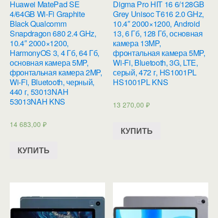
Huawei MatePad SE
Digma Pro HIT 16 6/128GB
4/64GB Wi-Fi Graphite
Grey Unisoc T616 2.0 GHz,
Black Qualcomm
10.4″ 2000×1200, Android
Snapdragon 680 2.4 GHz,
13, 6 Гб, 128 Гб, основная
10.4″ 2000×1200,
камера 13MP,
HarmonyOS 3, 4 Гб, 64 Гб,
фронтальная камера 5MP,
основная камера 5MP,
Wi-Fi, Bluetooth, 3G, LTE,
фронтальная камера 2MP,
серый, 472 г, HS1001PL
Wi-Fi, Bluetooth, черный,
HS1001PL KNS
440 г, 53013NAH
53013NAH KNS
13 270,00
₽
14 683,00
₽
КУПИТЬ
КУПИТЬ