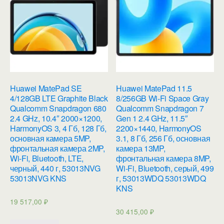
Huawei MatePad SE
Huawei MatePad 11.5
4/128GB LTE Graphite Black
8/256GB Wi-Fi Space Gray
Qualcomm Snapdragon 680
Qualcomm Snapdragon 7
2.4 GHz, 10.4″ 2000×1200,
Gen 1 2.4 GHz, 11.5″
HarmonyOS 3, 4 Гб, 128 Гб,
2200×1440, HarmonyOS
основная камера 5MP,
3.1, 8 Гб, 256 Гб, основная
фронтальная камера 2MP,
камера 13MP,
Wi-Fi, Bluetooth, LTE,
фронтальная камера 8MP,
черный, 440 г, 53013NVG
Wi-Fi, Bluetooth, серый, 499
53013NVG KNS
г, 53013WDQ 53013WDQ
KNS
19 517,00
₽
30 415,00
₽