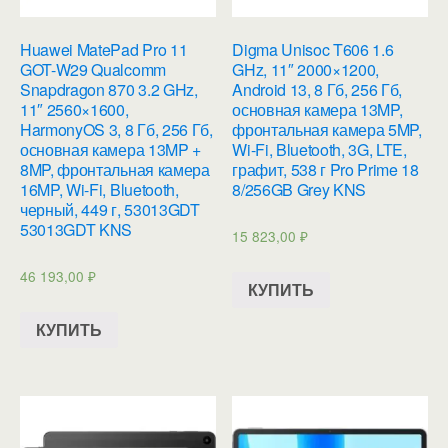
Huawei MatePad Pro 11
Digma Unisoc T606 1.6
GOT-W29 Qualcomm
GHz, 11″ 2000×1200,
Snapdragon 870 3.2 GHz,
Android 13, 8 Гб, 256 Гб,
11″ 2560×1600,
основная камера 13MP,
HarmonyOS 3, 8 Гб, 256 Гб,
фронтальная камера 5MP,
основная камера 13MP +
Wi-Fi, Bluetooth, 3G, LTE,
8MP, фронтальная камера
графит, 538 г Pro Prime 18
16MP, Wi-Fi, Bluetooth,
8/256GB Grey KNS
черный, 449 г, 53013GDT
53013GDT KNS
15 823,00
₽
46 193,00
₽
КУПИТЬ
КУПИТЬ