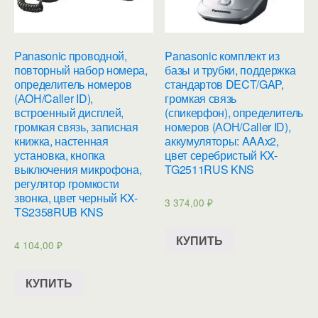
Panasonic проводной,
Panasonic комплект из
повторный набор номера,
базы и трубки, поддержка
определитель номеров
стандартов DECT/GAP,
(АОН/Caller ID),
громкая связь
встроенный дисплей,
(спикерфон), определитель
громкая связь, записная
номеров (АОН/Caller ID),
книжка, настенная
аккумуляторы: AAAx2,
установка, кнопка
цвет серебристый KX-
выключения микрофона,
TG2511RUS KNS
регулятор громкости
звонка, цвет черный KX-
3 374,00
₽
TS2358RUB KNS
КУПИТЬ
4 104,00
₽
КУПИТЬ