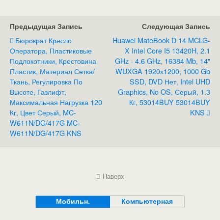
Предыдущая Запись
Следующая Запись
Бюрократ Кресло
Huawei MateBook D 14 MCLG-
Оператора, Пластиковые
X Intel Core I5 13420H, 2.1
Подлокотники, Крестовина
GHz - 4.6 GHz, 16384 Mb, 14"
Пластик, Материал Сетка/
WUXGA 1920х1200, 1000 Gb
Ткань, Регулировка По
SSD, DVD Нет, Intel UHD
Высоте, Газлифт,
Graphics, No OS, Серый, 1.3
Максимальная Нагрузка 120
Кг, 53014BUY 53014BUY
Кг, Цвет Серый, MC-
KNS
W611N/DG/417G MC-
W611N/DG/417G KNS
Наверх
Мобильн.
Компьютерная