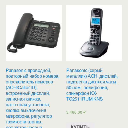
Panasonic проводной,
Panasonic (серый
повторный набор номера,
металлик) АОН, дисплей,
определитель номеров
подсветка дисплея,часы,
(АОН/Caller ID),
50 ном., полифония,
встроенный дисплей,
спикерфон KX-
записная книжка,
TG2511RUM KNS
настенная установка,
кнопка выключения
3 466,00
₽
микрофона, регулятор
громкости звонка,
КУПИТЬ
регулятор уровня