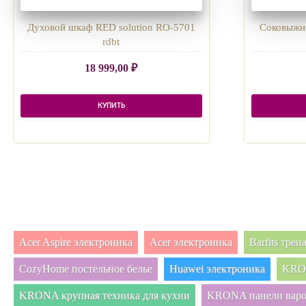
Духовой шкаф RED solution RO-5701
Соковыжим
rdbt
18 999,00
₽
КУПИТЬ
Acer Aspire электроника
Acer электроника
Barfits тре
CozyHome постельное белье
Huawei электроника
KRON
KRONA крупная техника для кухни
KRONA панели вар