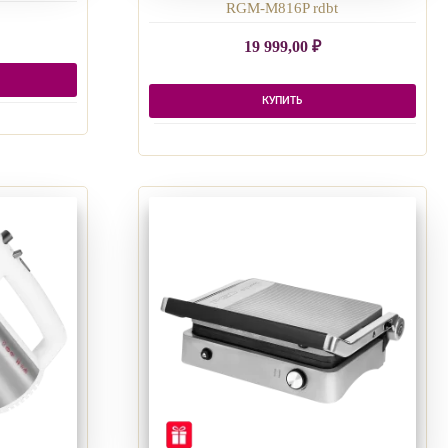
RGM-M816P rdbt
19 999,00
₽
КУПИТЬ