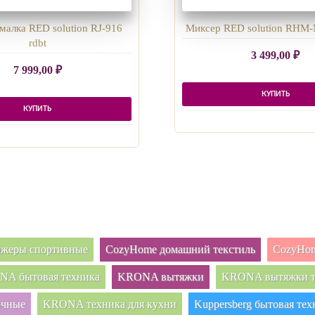
алка RED solution RJ-916
Миксер RED solution RHM-
rdbt
3 499,00
₽
7 999,00
₽
КУПИТЬ
КУПИТЬ
нажеры спортивные
CozyHome домашний текстиль
CozyHom
A бытовая техника
KRONA вытяжки
KRONA вытяжки т
очные
KRONA техника для кухни
Kuppersberg бытовая тех