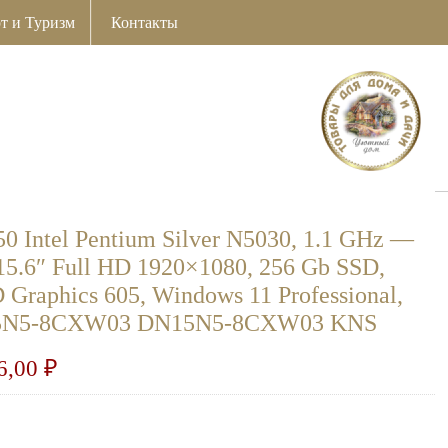
т и Туризм
Контакты
 Intel Pentium Silver N5030, 1.1 GHz —
15.6″ Full HD 1920×1080, 256 Gb SSD,
 Graphics 605, Windows 11 Professional,
DN15N5-8CXW03 DN15N5-8CXW03 KNS
6,00
₽