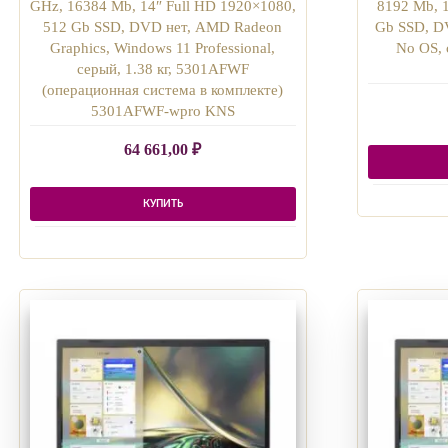
GHz, 16384 Mb, 14″ Full HD 1920×1080,
8192 Mb, 
512 Gb SSD, DVD нет, AMD Radeon
Gb SSD, DV
Graphics, Windows 11 Professional,
No OS, 
серый, 1.38 кг, 5301AFWF
(операционная система в комплекте)
5301AFWF-wpro KNS
64 661,00
₽
КУПИТЬ