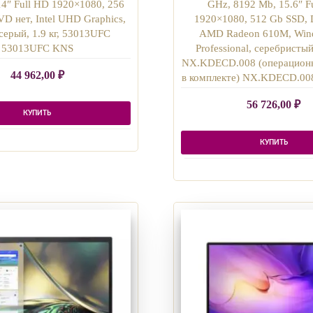
14″ Full HD 1920×1080, 256
GHz, 8192 Mb, 15.6″ F
D нет, Intel UHD Graphics,
1920×1080, 512 Gb SSD, 
серый, 1.9 кг, 53013UFC
AMD Radeon 610M, Win
53013UFC KNS
Professional, серебристый,
NX.KDECD.008 (операционн
44 962,00
₽
в комплекте) NX.KDECD.00
56 726,00
₽
КУПИТЬ
КУПИТЬ