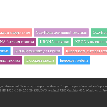
нажеры спортивные
CozyHome домашний текстиль
CozyHom
A бытовая техника
KRONA вытяжки
KRONA вытяжки т
очные
KRONA техника для кухни
Kuppersberg бытовая тех
овая техника
Бюрократ кресла
Бюрократ мебель
да, Домашний Текстиль, Товары для Дачи и Спорттовары - большой выбор, ски
Full HD 1920×1080, 256 Gb SSD, DVD нет, Intel UHD Graphics 605, Windows 11