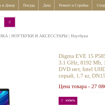
ь и Декор
Посуда
Дача
Ремонт и Стройка
Спор
ИКА
|
НОУТБУКИ И АКСЕССУАРЫ
|
Ноутбуки
Digma EVE 15 P5850
3.1 GHz, 8192 Mb, 
DVD нет, Intel UHD
серый, 1.7 кг, 
Цена товара -
27 08
КУПИТЬ