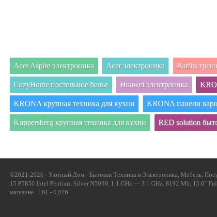
Acer Aspire электроника
Acer электроника
Barfits тре
CozyHome постельное белье
Huawei электроника
KRON
KRONA крупная техника для кухни
KRONA панели вар
Kuppersberg крупная техника для кухни
RED solution быт
©2021-2026 - Уютный Дом - Бытовая Техника и Электроника, Мебель, Посу
15 P5850 Intel Pentium Silver N5030, 1.1 GHz — 3.1 GHz, 8192 Mb, 15.6″ 
магазине. 161 - 0,626