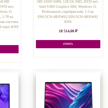
ull HD
HD 1920×1080, 128 Gb SSD, DVD нет,
DVD нет,
Intel UHD Graphics 600, Windows 11
dows 11
Professional, серебристый, 1.5 кг,
 1.78 кг,
DN15CN-4BXW02 DN15CN-4BXW02
ая система
KNS
8-wpro KNS
18 514,00
₽
КУПИТЬ