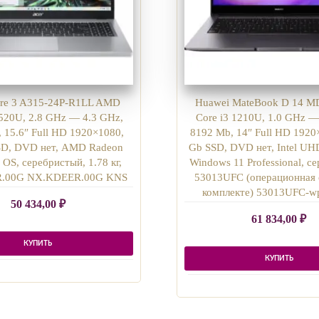
ire 3 A315-24P-R1LL AMD
Huawei MateBook D 14 MD
520U, 2.8 GHz — 4.3 GHz,
Core i3 1210U, 1.0 GHz —
 15.6″ Full HD 1920×1080,
8192 Mb, 14″ Full HD 1920
SD, DVD нет, AMD Radeon
Gb SSD, DVD нет, Intel UH
OS, серебристый, 1.78 кг,
Windows 11 Professional, сер
.00G NX.KDEER.00G KNS
53013UFC (операционная 
комплекте) 53013UFC-w
50 434,00
₽
61 834,00
₽
КУПИТЬ
КУПИТЬ