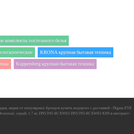
e комплекты постельного белья
елескопические
KRONA крупная бытовая техника
ника
Kuppersberg крупная бытовая техника
дки, акции от популярных брендов купить недорого с доставкой - Digma EVE
 Professional, серый, 1.7 кг, DN15N5-8CXW03 DN15N5-8CXW03 KNS в интернет-