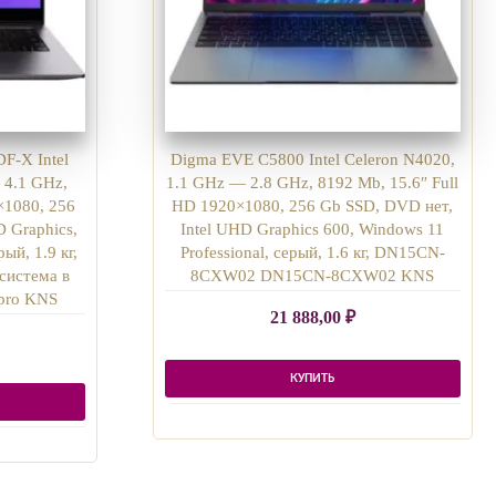
F-X Intel
Digma EVE C5800 Intel Celeron N4020,
 4.1 GHz,
1.1 GHz — 2.8 GHz, 8192 Mb, 15.6″ Full
×1080, 256
HD 1920×1080, 256 Gb SSD, DVD нет,
D Graphics,
Intel UHD Graphics 600, Windows 11
ый, 1.9 кг,
Professional, серый, 1.6 кг, DN15CN-
система в
8CXW02 DN15CN-8CXW02 KNS
pro KNS
21 888,00
₽
КУПИТЬ