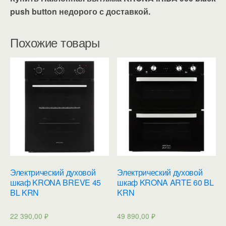
push button недорого с доставкой.
Похожие товары
Электрический духовой
Электрический духовой
шкаф KRONA BREVE 45
шкаф KRONA ARTE 60 BL
BL KRN
KRN
22 390,00
₽
49 890,00
₽