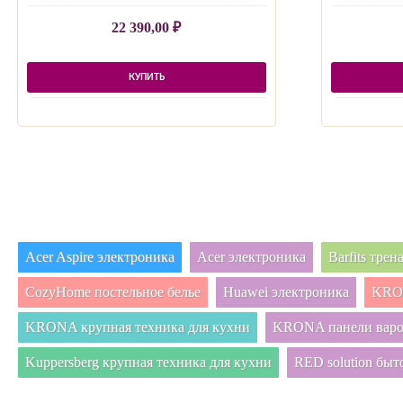
22 390,00
₽
КУПИТЬ
Acer Aspire электроника
Acer электроника
Barfits тре
CozyHome постельное белье
Huawei электроника
KRON
KRONA крупная техника для кухни
KRONA панели вар
Kuppersberg крупная техника для кухни
RED solution быт