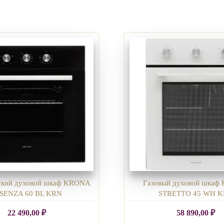
ский духовой шкаф KRONA
Газовый духовой шка
SENZA 60 BL KRN
STRETTO 45 WH 
22 490,00
₽
58 890,00
₽