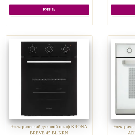
КУПИТЬ
Электрический духовой шкаф KRONA
Электриче
BREVE 45 BL KRN
AD