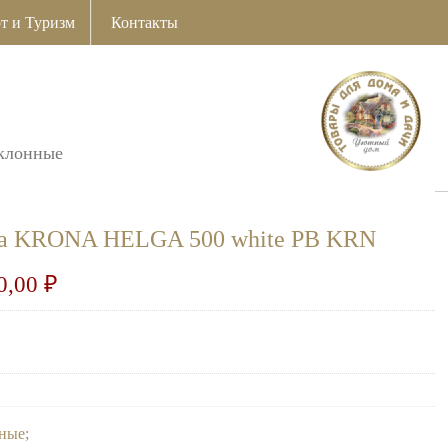
т и Туризм
Контакты
клонные
ка KRONA HELGA 500 white PB KRN
0,00
₽
ные