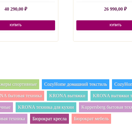
40 290,00
₽
26 990,00
₽
КУПИТЬ
КУПИТЬ
нажеры спортивные
CozyHome домашний текстиль
CozyHom
A бытовая техника
KRONA вытяжки
KRONA вытяжки т
очные
KRONA техника для кухни
Kuppersberg бытовая тех
овая техника
Бюрократ кресла
Бюрократ мебель