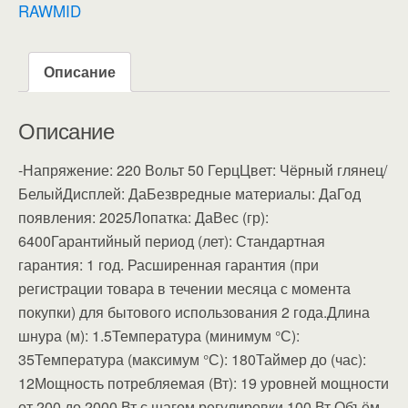
RAWMID
Описание
Описание
-Напряжение: 220 Вольт 50 ГерцЦвет: Чёрный глянец/
БелыйДисплей: ДаБезвредные материалы: ДаГод
появления: 2025Лопатка: ДаВес (гр):
6400Гарантийный период (лет): Стандартная
гарантия: 1 год. Расширенная гарантия (при
регистрации товара в течении месяца с момента
покупки) для бытового использования 2 года.Длина
шнура (м): 1.5Температура (минимум °С):
35Температура (максимум °С): 180Таймер до (час):
12Мощность потребляемая (Вт): 19 уровней мощности
от 200 до 2000 Вт с шагом регулировки 100 Вт.Объём