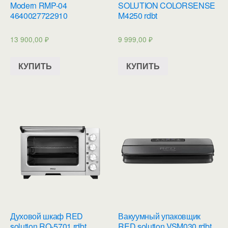
Modern RMP-04
SOLUTION COLORSENSE
4640027722910
M4250 rdbt
13 900,00
₽
9 999,00
₽
КУПИТЬ
КУПИТЬ
Духовой шкаф RED
Вакуумный упаковщик
solution RO-5701 rdbt
RED solution VSM030 rdbt