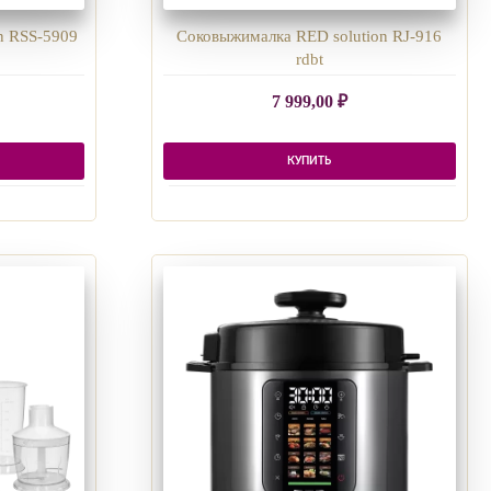
n RSS-5909
Соковыжималка RED solution RJ-916
rdbt
7 999,00
₽
КУПИТЬ