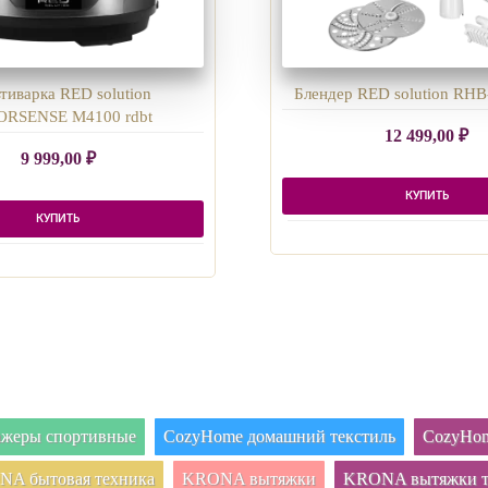
тиварка RED solution
Блендер RED solution RHB
RSENSE M4100 rdbt
12 499,00
₽
9 999,00
₽
КУПИТЬ
КУПИТЬ
нажеры спортивные
CozyHome домашний текстиль
CozyHom
A бытовая техника
KRONA вытяжки
KRONA вытяжки т