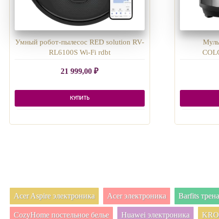
Умный робот-пылесос RED solution RV-
Муль
RL6100S Wi-Fi rdbt
COLO
21 999,00
₽
КУПИТЬ
Acer Aspire электроника
Acer электроника
Barfits тре
CozyHome постельное белье
Huawei электроника
KRON