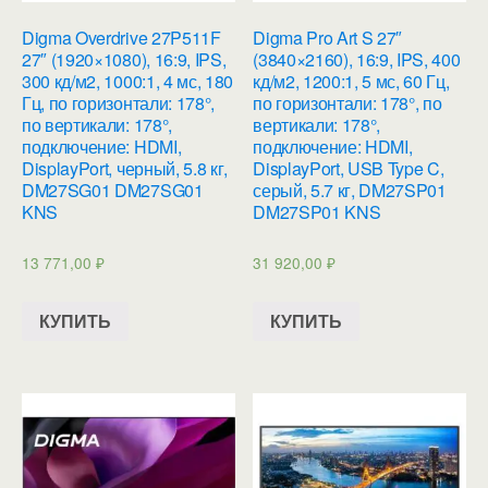
Digma Overdrive 27P511F
Digma Pro Art S 27″
27″ (1920×1080), 16:9, IPS,
(3840×2160), 16:9, IPS, 400
300 кд/м2, 1000:1, 4 мс, 180
кд/м2, 1200:1, 5 мс, 60 Гц,
Гц, по горизонтали: 178°,
по горизонтали: 178°, по
по вертикали: 178°,
вертикали: 178°,
подключение: HDMI,
подключение: HDMI,
DisplayPort, черный, 5.8 кг,
DisplayPort, USB Type C,
DM27SG01 DM27SG01
серый, 5.7 кг, DM27SP01
KNS
DM27SP01 KNS
13 771,00
₽
31 920,00
₽
КУПИТЬ
КУПИТЬ