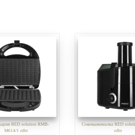
арня RED solution RMB-
Соковыжималка RED soluti
M614/1 rdbt
rdbt