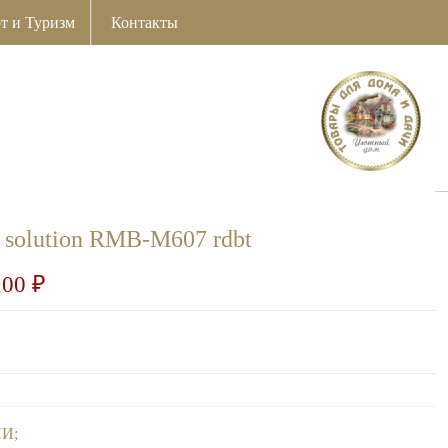
т и Туризм
Контакты
solution RMB-M607 rdbt
,00
₽
НИ