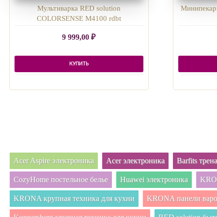
Мультиварка RED solution
Минипекар
COLORSENSE M4100 rdbt
9 999,00
₽
КУПИТЬ
Acer Aspire электроника
Acer электроника
Barfits тре
CozyHome постельное белье
Huawei электроника
KRON
KRONA крупная техника для кухни
KRONA панели вар