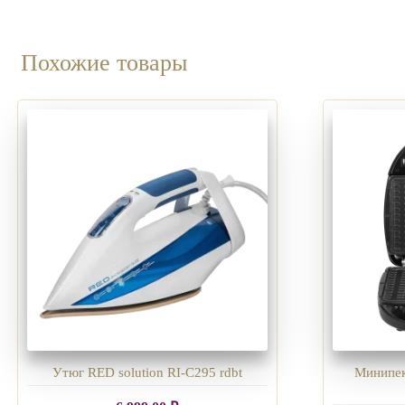
Похожие товары
Утюг RED solution RI-C295 rdbt
Минипек