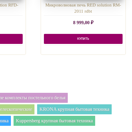
tion RFD-
Микроволновая печь RED solution RM-
2011 rdbt
8 999,00
₽
КУПИТЬ
e комплекты постельного белья
елескопические
KRONA крупная бытовая техника
ника
Kuppersberg крупная бытовая техника