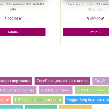
ня RED solution RMB-M604
Электросушилка RED solu
rdbt
0122 rdbt
5 999,00
₽
5 499,00
₽
КУПИТЬ
КУПИТЬ
нажеры спортивные
CozyHome домашний текстиль
CozyHom
A бытовая техника
KRONA вытяжки
KRONA вытяжки т
очные
KRONA техника для кухни
Kuppersberg бытовая тех