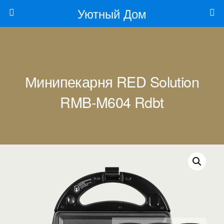
Уютный Дом
Минипекарня RED Solution
RMB-M604 Rdbt