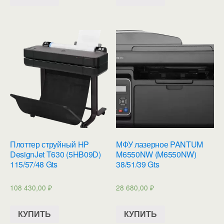
Плоттер струйный HP
МФУ лазерное PANTUM
DesignJet T630 (5HB09D)
M6550NW (M6550NW)
115/57/48 Gts
38/51/39 Gts
108 430,00
₽
28 680,00
₽
КУПИТЬ
КУПИТЬ