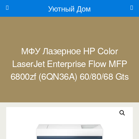
Уютный Дом
МФУ Лазерное HP Color
LaserJet Enterprise Flow MFP
6800zf (6QN36A) 60/80/68 Gts